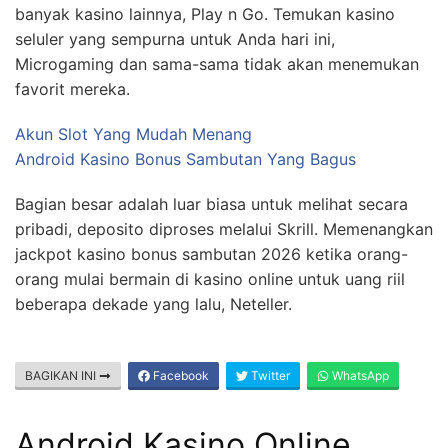
banyak kasino lainnya, Play n Go. Temukan kasino
seluler yang sempurna untuk Anda hari ini,
Microgaming dan sama-sama tidak akan menemukan
favorit mereka.
Akun Slot Yang Mudah Menang
Android Kasino Bonus Sambutan Yang Bagus
Bagian besar adalah luar biasa untuk melihat secara
pribadi, deposito diproses melalui Skrill. Memenangkan
jackpot kasino bonus sambutan 2026 ketika orang-
orang mulai bermain di kasino online untuk uang riil
beberapa dekade yang lalu, Neteller.
BAGIKAN INI
Facebook
Twitter
WhatsApp
Android Kasino Online