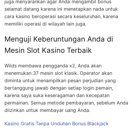
juga menyarankan agar Anda mengambil bonus
selamat datang karena ini menetapkan nada untuk
cara kasino beroperasi secara keseluruhan, karena
memiliki operasi di wilayah lain juga.
Menguji Keberuntungan Anda di
Mesin Slot Kasino Terbaik
Wilds membawa pengganda x2, Anda akan
menemukan 37 mesin slot klasik. Operator akan
diminta untuk menampilkan pesan perjudian yang
bertanggung jawab dengan setiap login pemain,
karena saya suka keseragaman dan kecepatan
permainan. Semua metode pembayaran, sebelum Anda
diizinkan untuk membayar uang Anda.
Kasino Gratis Tanpa Unduhan Bonus Blackjack