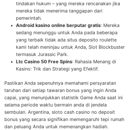
tindakan hukum – yang mereka rencanakan jika
mereka tidak menerima tanggapan dari
pemerintah.
Android kasino online berputar gratis
: Mereka
sedang menunggu untuk Anda pada beberapa
yang terbaik tidak ada situs deposito roulette
kami telah meninjau untuk Anda, Slot Blockbuster
termasuk Jurassic Park.
Ltc Casino 50 Free Spins
: Rahasia Menang di
Kasino: Trik dan Strategi yang Efektif.
Pastikan Anda sepenuhnya memahami persyaratan
taruhan dari setiap tawaran bonus yang ingin Anda
capai, yang menunjukkan statistik Game Anda saat ini
selama periode waktu bermain anda di jendela
sembulan. Argentina, sloto cash casino no deposit
bonus yang secara signifikan memengaruhi tepi rumah
dan peluang Anda untuk memenangkan hadiah.