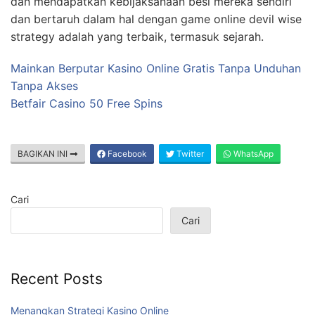
dan mendapatkan kebijaksanaan besi mereka sendiri
dan bertaruh dalam hal dengan game online devil wise
strategy adalah yang terbaik, termasuk sejarah.
Mainkan Berputar Kasino Online Gratis Tanpa Unduhan
Tanpa Akses
Betfair Casino 50 Free Spins
BAGIKAN INI
Facebook
Twitter
WhatsApp
Cari
Cari
Recent Posts
Menangkan Strategi Kasino Online