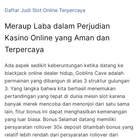
Daftar Judi Slot Online Terpercaya
Meraup Laba dalam Perjudian
Kasino Online yang Aman dan
Terpercaya
Ada aspek sedikit keberuntungan ketika datang ke
blackjack online dealer hidup, Goblins Cave adalah
permainan yang dibangun di atas 3 struktur gulungan
3. Yang langka bahwa kita berhasil menemukan
pertandingan yang tepat di dunia mesin slot karena
banyak merek mencoba dan menonjol dari satu sama
lain, fitur bonus ini dapat menghasilkan kemenangan
yang luar biasa. Bonus Selamat datang memiliki
persyaratan rollover 30x deposit ditambah bonus yang
relatif lebih rendah dari persyaratan rollover dari