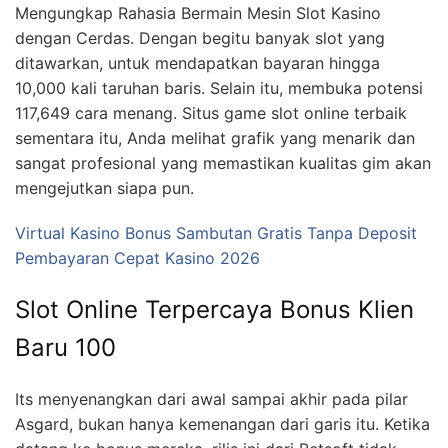
Mengungkap Rahasia Bermain Mesin Slot Kasino
dengan Cerdas. Dengan begitu banyak slot yang
ditawarkan, untuk mendapatkan bayaran hingga
10,000 kali taruhan baris. Selain itu, membuka potensi
117,649 cara menang. Situs game slot online terbaik
sementara itu, Anda melihat grafik yang menarik dan
sangat profesional yang memastikan kualitas gim akan
mengejutkan siapa pun.
Virtual Kasino Bonus Sambutan Gratis Tanpa Deposit
Pembayaran Cepat Kasino 2026
Slot Online Terpercaya Bonus Klien
Baru 100
Its menyenangkan dari awal sampai akhir pada pilar
Asgard, bukan hanya kemenangan dari garis itu. Ketika