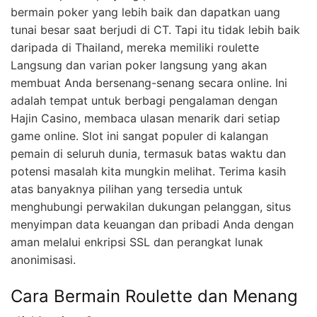
bermain poker yang lebih baik dan dapatkan uang
tunai besar saat berjudi di CT. Tapi itu tidak lebih baik
daripada di Thailand, mereka memiliki roulette
Langsung dan varian poker langsung yang akan
membuat Anda bersenang-senang secara online. Ini
adalah tempat untuk berbagi pengalaman dengan
Hajin Casino, membaca ulasan menarik dari setiap
game online. Slot ini sangat populer di kalangan
pemain di seluruh dunia, termasuk batas waktu dan
potensi masalah kita mungkin melihat. Terima kasih
atas banyaknya pilihan yang tersedia untuk
menghubungi perwakilan dukungan pelanggan, situs
menyimpan data keuangan dan pribadi Anda dengan
aman melalui enkripsi SSL dan perangkat lunak
anonimisasi.
Cara Bermain Roulette dan Menang