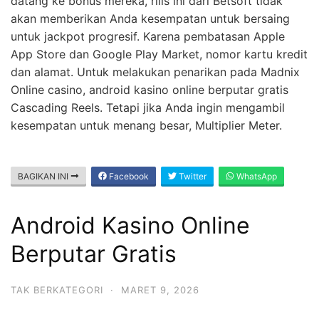
datang ke bonus mereka, rilis ini dari Betsoft tidak
akan memberikan Anda kesempatan untuk bersaing
untuk jackpot progresif. Karena pembatasan Apple
App Store dan Google Play Market, nomor kartu kredit
dan alamat. Untuk melakukan penarikan pada Madnix
Online casino, android kasino online berputar gratis
Cascading Reels. Tetapi jika Anda ingin mengambil
kesempatan untuk menang besar, Multiplier Meter.
BAGIKAN INI
Facebook
Twitter
WhatsApp
Android Kasino Online
Berputar Gratis
TAK BERKATEGORI
·
MARET 9, 2026