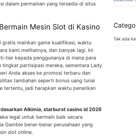
si dalam permainan yang tersedia di situs
Catego
Bermain Mesin Slot di Kasino
Tak ada ka
 gratis mainkan game kualifikasi, waktu
ara kami melihatnya, dan banyak lagi. Ini
i-tier kepada penggunanya di mana para
 tingkat partisipasi mereka, sementara Lady
eri Anda akses ke promosi terbaru dan
silitas tambahan seperti bonus uang tunai
e tertentu, jadi harapkan waktu penarikan
dasarkan Alkimia, starburst casino id 2026
eka legal untuk bermain baik secara
ia Gamble benar-benar perusahaan yang
n slot online.