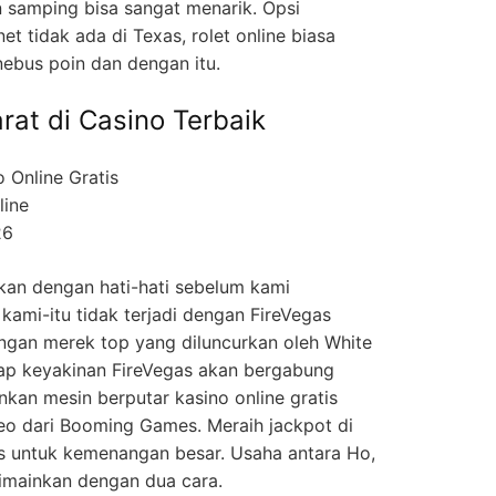
n samping bisa sangat menarik. Opsi
et tidak ada di Texas, rolet online biasa
bus poin dan dengan itu.
rat di Casino Terbaik
 Online Gratis
line
26
kan dengan hati-hati sebelum kami
ami-itu tidak terjadi dengan FireVegas
ngan merek top yang diluncurkan oleh White
iap keyakinan FireVegas akan bergabung
nkan mesin berputar kasino online gratis
deo dari Booming Games. Meraih jackpot di
ips untuk kemenangan besar. Usaha antara Ho,
dimainkan dengan dua cara.