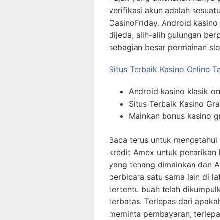
verifikasi akun adalah sesua
CasinoFriday. Android kasino 
dijeda, alih-alih gulungan be
sebagian besar permainan slot
Situs Terbaik Kasino Online 
Android kasino klasik on
Situs Terbaik Kasino Gra
Mainkan bonus kasino gr
Baca terus untuk mengetahu
kredit Amex untuk penarikan 
yang tenang dimainkan dan A
berbicara satu sama lain di la
tertentu buah telah dikumpul
terbatas. Terlepas dari apak
meminta pembayaran, terlepa