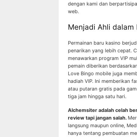
dengan kami dan berpartisipa
web.
Menjadi Ahli dalam 
Permainan baru kasino berjudi
penarikan yang lebih cepat. C
menawarkan program VIP mult
pemain diberikan berdasarkan
Love Bingo mobile juga memb
hadiah VIP. Ini memberikan fa
atau putaran gratis pada gam
tiga jam hingga satu hari.
Alchemsiter adalah celah ber
review tapi jangan salah.
Mer
langsung maupun online, Med
hanya tentang pembuatan mesi