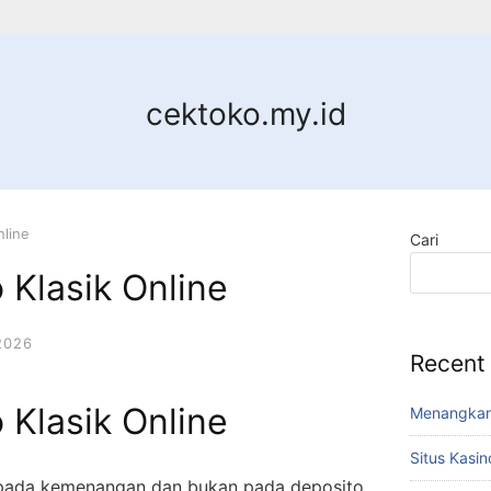
cektoko.my.id
nline
Cari
 Klasik Online
2026
Recent
 Klasik Online
Menangkan 
Situs Kasi
 pada kemenangan dan bukan pada deposito,