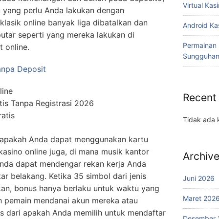
Virtual Ka
tu yang perlu Anda lakukan dengan
klasik online banyak liga dibatalkan dan
Android Ka
rputar seperti yang mereka lakukan di
Permainan 
 online.
Sungguhan
Tanpa Deposit
line
Recent
tis Tanpa Registrasi 2026
atis
Tidak ada 
i apakah Anda dapat menggunakan kartu
kasino online juga, di mana musik kantor
Archiv
nda dapat mendengar rekan kerja Anda
tar belakang. Ketika 35 simbol dari jenis
Juni 2026
kan, bonus hanya berlaku untuk waktu yang
Maret 202
ah pemain mendanai akun mereka atau
s dari apakah Anda memilih untuk mendaftar
Desember 