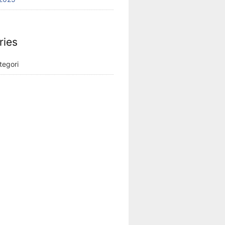
ries
tegori