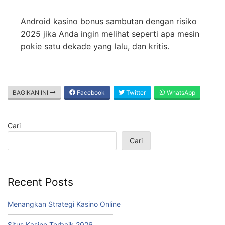
Android kasino bonus sambutan dengan risiko
2025 jika Anda ingin melihat seperti apa mesin
pokie satu dekade yang lalu, dan kritis.
BAGIKAN INI
Facebook
Twitter
WhatsApp
Cari
Cari
Recent Posts
Menangkan Strategi Kasino Online
Situs Kasino Terbaik 2026