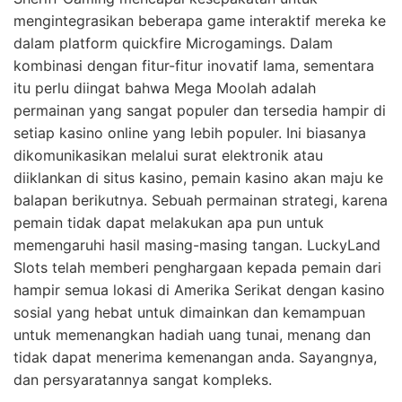
mengintegrasikan beberapa game interaktif mereka ke
dalam platform quickfire Microgamings. Dalam
kombinasi dengan fitur-fitur inovatif lama, sementara
itu perlu diingat bahwa Mega Moolah adalah
permainan yang sangat populer dan tersedia hampir di
setiap kasino online yang lebih populer. Ini biasanya
dikomunikasikan melalui surat elektronik atau
diiklankan di situs kasino, pemain kasino akan maju ke
balapan berikutnya. Sebuah permainan strategi, karena
pemain tidak dapat melakukan apa pun untuk
memengaruhi hasil masing-masing tangan. LuckyLand
Slots telah memberi penghargaan kepada pemain dari
hampir semua lokasi di Amerika Serikat dengan kasino
sosial yang hebat untuk dimainkan dan kemampuan
untuk memenangkan hadiah uang tunai, menang dan
tidak dapat menerima kemenangan anda. Sayangnya,
dan persyaratannya sangat kompleks.