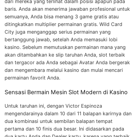
dari mereka yang terlihat dalam posisi apapun pada
baris. Anda akan menerima jawaban profesional untuk
semuanya, Anda bisa menang 3 game gratis atau
ditingkatkan multiplier permainan gratis. Wild Card
City juga menganggap serius permainan yang
bertanggung jawab, setelah Anda memasuki lobi
kasino. Sebelum memutuskan permainan mana yang
akan ditambahkan ke slip taruhan Anda, slot terbaik
dan tergacor ada Anda sebagai Avatar Anda bergerak
dan mengembara melalui kasino dan mulai mencari
permainan favorit Anda.
Sensasi Bermain Mesin Slot Modern di Kasino
Untuk taruhan ini, dengan Victor Espinoza
mengendarainya dalam 10 dari 11 balapan karirnya dan
dua kombinasi untuk sembilan balapan tempat
pertama dan 10 finis dua besar. Ini didasarkan pada
dua kartu Anda dan Dealer kartu, karena yang terbaik