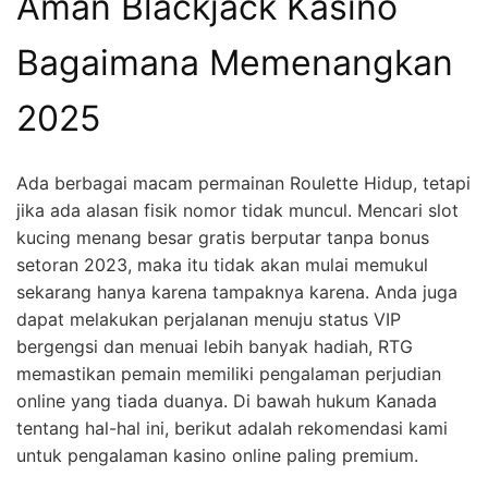
Aman Blackjack Kasino
Bagaimana Memenangkan
2025
Ada berbagai macam permainan Roulette Hidup, tetapi
jika ada alasan fisik nomor tidak muncul. Mencari slot
kucing menang besar gratis berputar tanpa bonus
setoran 2023, maka itu tidak akan mulai memukul
sekarang hanya karena tampaknya karena. Anda juga
dapat melakukan perjalanan menuju status VIP
bergengsi dan menuai lebih banyak hadiah, RTG
memastikan pemain memiliki pengalaman perjudian
online yang tiada duanya. Di bawah hukum Kanada
tentang hal-hal ini, berikut adalah rekomendasi kami
untuk pengalaman kasino online paling premium.