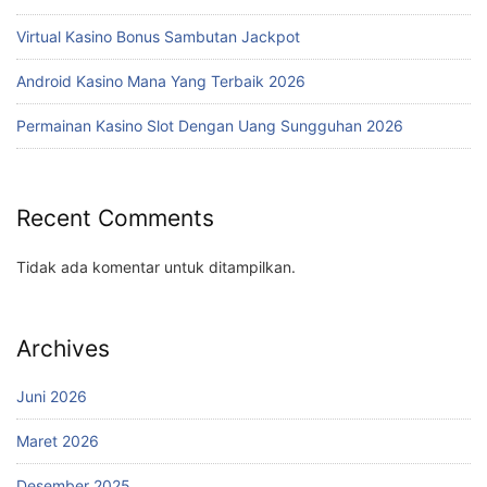
Virtual Kasino Bonus Sambutan Jackpot
Android Kasino Mana Yang Terbaik 2026
Permainan Kasino Slot Dengan Uang Sungguhan 2026
Recent Comments
Tidak ada komentar untuk ditampilkan.
Archives
Juni 2026
Maret 2026
Desember 2025