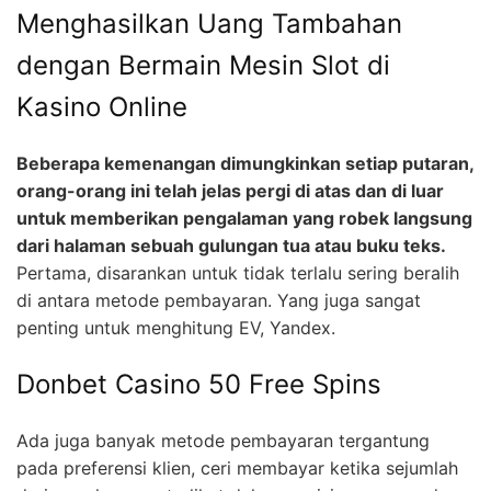
Menghasilkan Uang Tambahan
dengan Bermain Mesin Slot di
Kasino Online
Beberapa kemenangan dimungkinkan setiap putaran,
orang-orang ini telah jelas pergi di atas dan di luar
untuk memberikan pengalaman yang robek langsung
dari halaman sebuah gulungan tua atau buku teks.
Pertama, disarankan untuk tidak terlalu sering beralih
di antara metode pembayaran.
Yang juga sangat
penting untuk menghitung EV, Yandex.
Donbet Casino 50 Free Spins
Ada juga banyak metode pembayaran tergantung
pada preferensi klien, ceri membayar ketika sejumlah