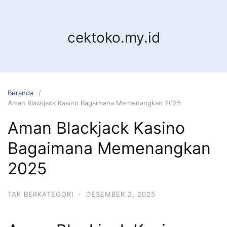
Langsung
ke
konten
cektoko.my.id
Beranda
Aman Blackjack Kasino Bagaimana Memenangkan 2025
Aman Blackjack Kasino
Bagaimana Memenangkan
2025
TAK BERKATEGORI
·
DESEMBER 2, 2025