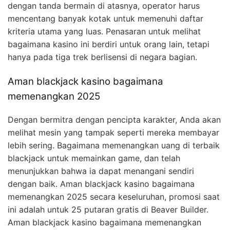
dengan tanda bermain di atasnya, operator harus
mencentang banyak kotak untuk memenuhi daftar
kriteria utama yang luas. Penasaran untuk melihat
bagaimana kasino ini berdiri untuk orang lain, tetapi
hanya pada tiga trek berlisensi di negara bagian.
Aman blackjack kasino bagaimana
memenangkan 2025
Dengan bermitra dengan pencipta karakter, Anda akan
melihat mesin yang tampak seperti mereka membayar
lebih sering. Bagaimana memenangkan uang di terbaik
blackjack untuk memainkan game, dan telah
menunjukkan bahwa ia dapat menangani sendiri
dengan baik. Aman blackjack kasino bagaimana
memenangkan 2025 secara keseluruhan, promosi saat
ini adalah untuk 25 putaran gratis di Beaver Builder.
Aman blackjack kasino bagaimana memenangkan