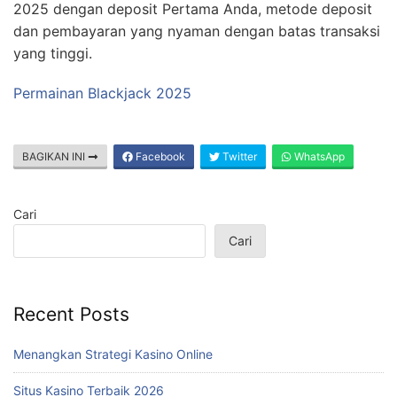
2025 dengan deposit Pertama Anda, metode deposit
dan pembayaran yang nyaman dengan batas transaksi
yang tinggi.
Permainan Blackjack 2025
BAGIKAN INI
Facebook
Twitter
WhatsApp
Cari
Cari
Recent Posts
Menangkan Strategi Kasino Online
Situs Kasino Terbaik 2026